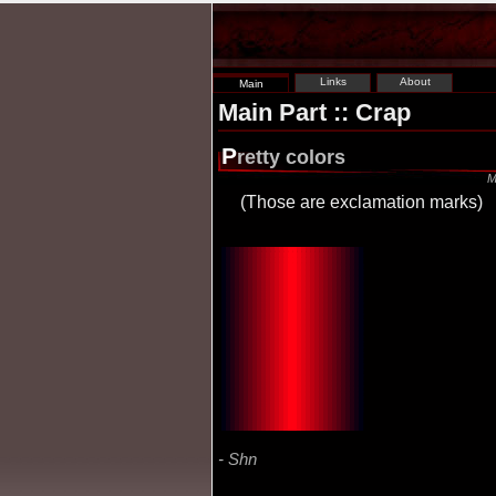
Links
About
Main
Main Part :: Crap
P
retty colors
M
(Those are exclamation marks)
!
!
!
!
!
!
!
!
!
!
!
!
!
!
!
!
!
!
!
!
!
!
!
!
!
!
!
!
!
!
!
!
!
!
!
!
!
!
!
!
!
!
!
!
!
!
!
!
!
!
!
!
!
!
!
!
!
!
!
!
!
!
!
!
!
!
!
!
!
!
!
!
!
!
!
!
!
!
!
!
!
!
!
!
!
!
!
!
!
!
!
!
!
!
!
!
!
!
!
!
!
!
!
!
!
!
!
!
!
!
!
!
!
!
!
!
!
!
!
!
!
!
!
!
!
!
!
!
!
!
!
!
!
!
!
!
!
!
!
!
!
!
!
!
!
!
!
!
!
!
!
!
!
!
!
!
!
!
!
!
!
!
!
!
!
!
!
!
!
!
!
!
!
!
!
!
!
!
!
!
!
!
!
!
!
!
!
!
!
!
!
!
!
!
!
!
!
!
!
!
!
!
!
!
!
!
!
!
!
!
!
!
!
!
!
!
!
!
!
!
!
!
!
!
!
!
!
!
!
!
!
!
!
!
!
!
!
!
!
!
!
!
!
!
!
!
!
!
!
!
!
!
!
!
!
!
!
!
!
!
!
!
!
!
!
!
!
!
!
!
!
!
!
!
!
!
!
!
!
!
!
!
!
!
!
!
!
!
!
!
!
!
!
!
!
!
!
!
!
!
!
!
!
!
!
!
!
!
!
!
!
!
!
!
!
!
!
!
!
!
!
!
!
!
!
!
!
!
!
!
!
!
!
!
!
!
!
!
!
!
!
!
!
!
!
!
!
!
!
!
!
!
!
!
!
!
!
!
!
!
!
!
!
!
!
!
!
!
!
!
!
!
!
!
!
!
!
!
!
!
!
!
!
!
!
!
!
!
!
!
!
!
!
!
!
!
!
!
!
!
!
!
!
!
!
!
!
!
!
!
!
!
!
!
!
!
!
!
!
!
!
!
!
!
!
!
!
!
!
!
!
!
!
!
!
!
!
!
!
!
!
!
!
!
!
!
!
!
!
!
!
!
!
!
!
!
!
!
!
!
!
!
!
!
!
!
!
!
!
!
!
!
!
!
!
!
!
!
!
!
!
!
!
!
!
!
!
!
!
!
!
!
!
!
!
!
!
!
!
!
!
!
!
!
!
!
!
!
!
!
!
!
!
!
!
!
!
!
!
!
!
!
!
!
!
!
!
!
!
!
!
!
!
!
!
!
!
!
!
!
!
!
!
!
!
!
!
!
!
!
!
!
!
!
!
!
!
!
!
!
!
!
!
!
!
!
!
!
!
!
!
!
!
!
!
!
!
!
!
!
!
!
!
!
!
!
!
!
!
!
!
!
!
!
!
!
!
!
!
!
!
!
!
!
!
!
!
!
!
!
!
!
!
!
!
!
!
!
!
!
!
!
!
!
!
!
!
!
!
!
!
!
!
!
!
!
!
!
!
!
!
!
!
!
!
!
!
!
!
!
!
!
!
!
!
!
!
!
!
!
!
!
!
!
!
!
!
!
!
!
!
!
!
!
!
!
!
!
!
!
!
!
!
!
!
!
!
!
!
!
!
!
!
!
!
!
!
!
!
!
!
!
!
!
!
!
!
!
!
!
!
!
!
!
!
!
!
!
!
!
!
!
!
!
!
!
!
!
!
!
!
!
!
!
!
!
!
!
!
!
!
!
!
!
!
!
!
!
!
!
!
!
!
!
!
!
!
!
!
!
!
!
!
!
!
!
!
!
!
!
!
!
!
!
!
!
!
!
!
!
!
!
!
!
!
!
!
!
!
!
!
!
!
!
!
!
!
!
!
!
!
!
!
!
!
!
!
!
!
!
!
!
!
!
!
!
!
!
!
!
!
!
!
!
!
!
!
!
!
!
!
!
!
!
!
!
!
!
!
!
!
!
!
!
!
!
!
!
!
!
!
!
!
!
!
!
!
!
!
!
!
!
!
!
!
!
!
!
!
!
!
!
!
!
!
!
!
!
!
!
!
!
!
!
!
!
!
!
!
!
!
!
!
!
!
!
!
!
!
!
!
!
!
!
!
!
!
!
!
!
!
!
!
!
!
!
!
!
!
!
!
!
!
!
!
!
!
!
!
!
!
!
!
!
!
!
!
!
!
!
!
!
!
!
!
!
!
!
!
!
!
!
!
!
!
!
!
!
!
!
Shn